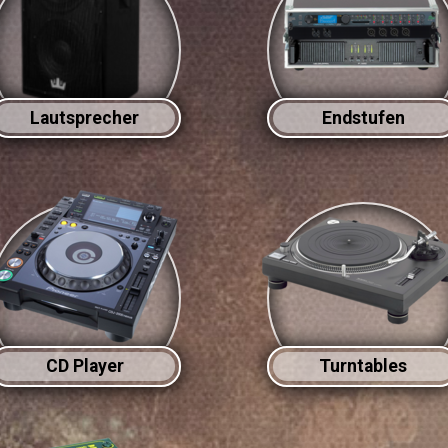
Lautsprecher
Endstufen
CD Player
Turntables