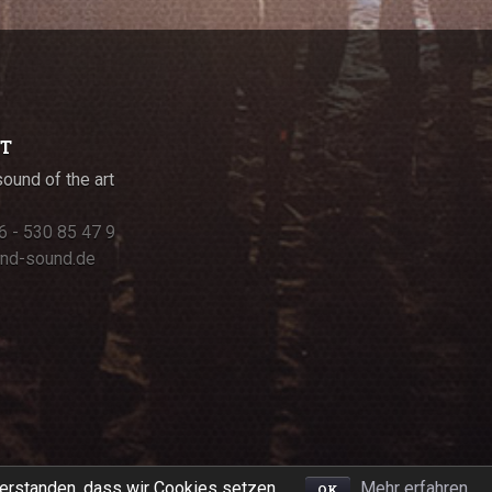
T
und of the art
6 - 530 85 47 9
nd-sound.de
verstanden, dass wir Cookies setzen.
Mehr erfahren
OK