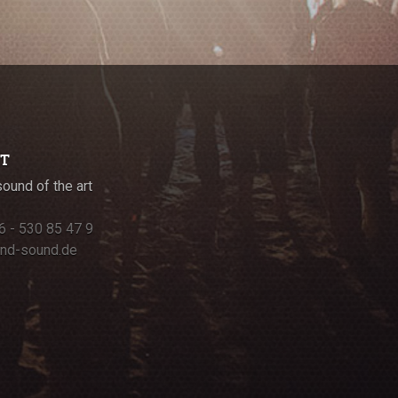
T
und of the art
6 - 530 85 47 9
nd-sound.de