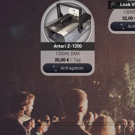
Look V
1300
32,00 
Anf
Antari Z-1200
1200W, DMX
20,00 €
/ Tag
Anfrageliste