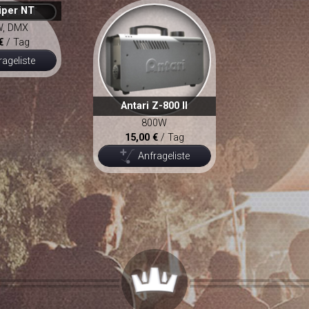
iper NT
W, DMX
€
/ Tag
rageliste
Antari Z-800 II
800W
15,00 €
/ Tag
Anfrageliste