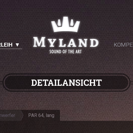
LEIH
KOMPE
DETAILANSICHT
nwerfer
PAR 64, lang