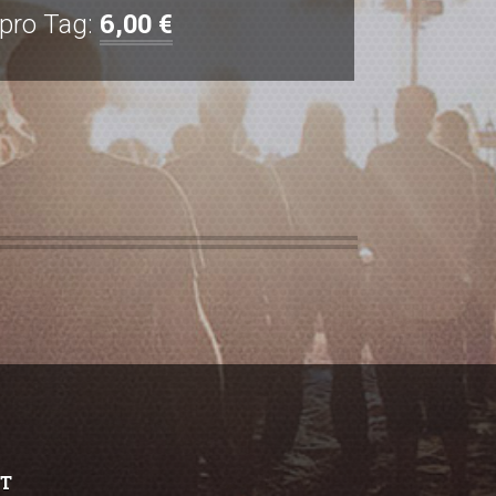
6,00 €
 pro Tag:
T