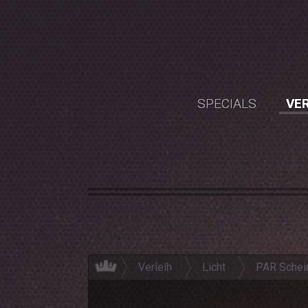
SPECIALS
VER
Verleih
Licht
PAR Schei