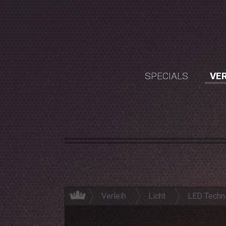
SPECIALS
VER
Verleih
Licht
LED Techn