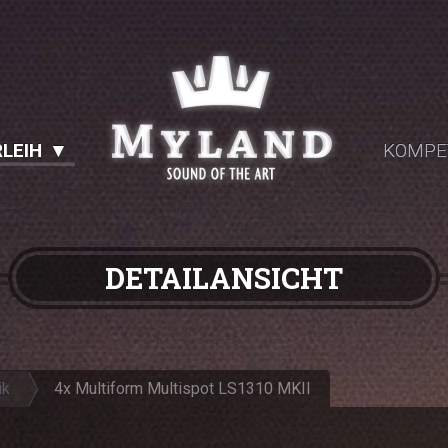
LEIH
KOMPE
DETAILANSICHT
ik
4x Multiform Multispot LS1310 MKII