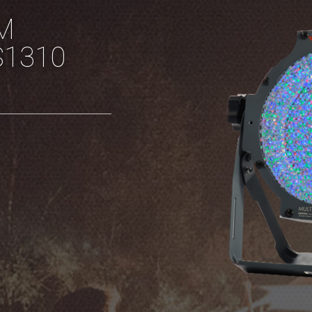
M
S1310